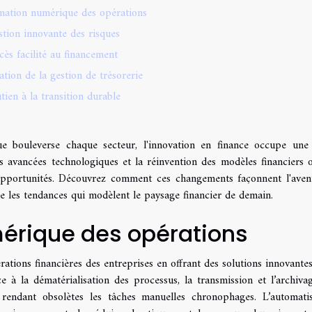
mation numérique des opérations
tion innovante des risques
cès facilité au financement
tion de la gestion de trésorerie
tien à la transition durable
 bouleverse chaque secteur, l'innovation en finance occupe une
s avancées technologiques et la réinvention des modèles financiers o
 opportunités. Découvrez comment ces changements façonnent l'aven
re les tendances qui modèlent le paysage financier de demain.
érique des opérations
rations financières des entreprises en offrant des solutions innovante
e à la dématérialisation des processus, la transmission et l’archiva
 rendant obsolètes les tâches manuelles chronophages. L’automatis