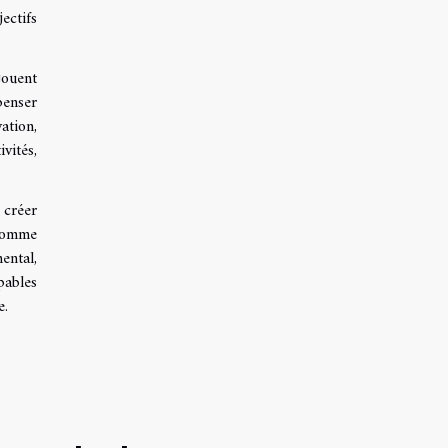
ectifs
jouent
penser
ation,
vités,
 créer
 comme
ental,
pables
e.