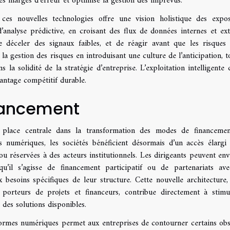
 les marges d’erreur et optimise la gestion des imprévus.
 ces nouvelles technologies offre une vision holistique des expos
 d’analyse prédictive, en croisant des flux de données internes et ext
e déceler des signaux faibles, et de réagir avant que les risques
a gestion des risques en introduisant une culture de l’anticipation, t
 la solidité de la stratégie d’entreprise. L’exploitation intelligente 
vantage compétitif durable.
inancement
e place centrale dans la transformation des modes de financeme
 numériques, les sociétés bénéficient désormais d’un accès élargi
u réservées à des acteurs institutionnels. Les dirigeants peuvent env
u’il s’agisse de financement participatif ou de partenariats av
x besoins spécifiques de leur structure. Cette nouvelle architecture,
 porteurs de projets et financeurs, contribue directement à stimu
é des solutions disponibles.
eformes numériques permet aux entreprises de contourner certains obs