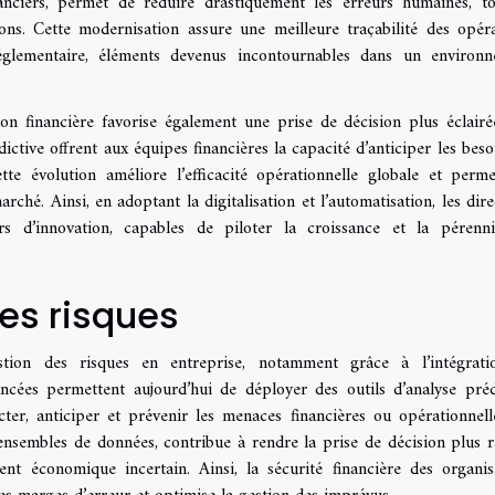
anciers, permet de réduire drastiquement les erreurs humaines, t
ions. Cette modernisation assure une meilleure traçabilité des opéra
églementaire, éléments devenus incontournables dans un environ
ion financière favorise également une prise de décision plus éclairé
dictive offrent aux équipes financières la capacité d’anticiper les beso
ette évolution améliore l’efficacité opérationnelle globale et perm
ché. Ainsi, en adoptant la digitalisation et l’automatisation, les dire
s d’innovation, capables de piloter la croissance et la pérenn
es risques
estion des risques en entreprise, notamment grâce à l’intégrat
vancées permettent aujourd’hui de déployer des outils d’analyse préd
cter, anticiper et prévenir les menaces financières ou opérationnell
ensembles de données, contribue à rendre la prise de décision plus r
t économique incertain. Ainsi, la sécurité financière des organis