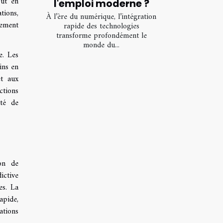
out en
l'emploi moderne ?
tions,
À l’ère du numérique, l’intégration
nement
rapide des technologies
transforme profondément le
monde du...
e. Les
ins en
et aux
ctions
ité de
ion de
ictive
es. La
apide,
ations