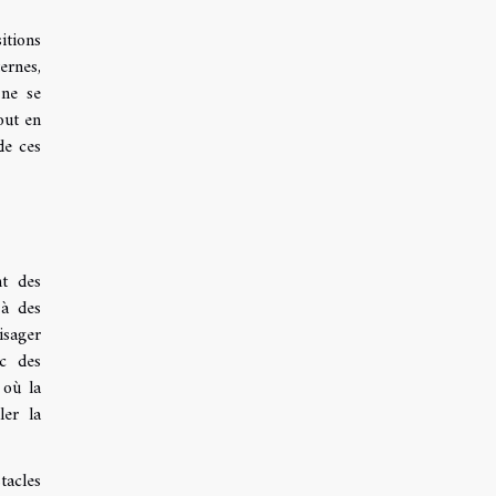
itions
ernes,
 ne se
out en
de ces
nt des
 à des
isager
ec des
 où la
ler la
tacles