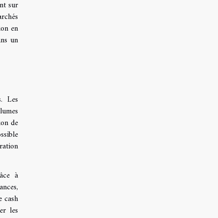
nt sur
archés
ion en
ans un
s. Les
olumes
ion de
ssible
ration
râce à
ances,
e cash
er les