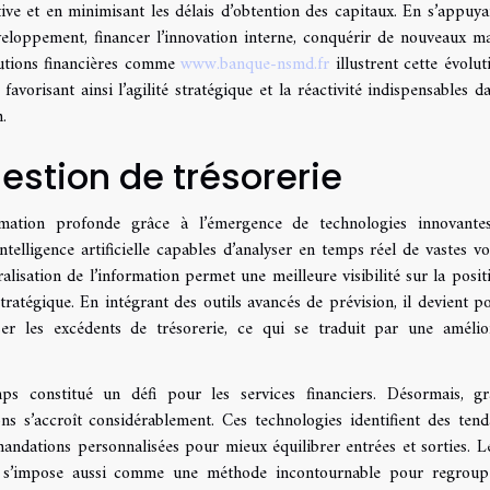
tive et en minimisant les délais d’obtention des capitaux. En s’appuya
éveloppement, financer l’innovation interne, conquérir de nouveaux m
itutions financières comme
www.banque-nsmd.fr
illustrent cette évolut
avorisant ainsi l’agilité stratégique et la réactivité indispensables d
.
estion de trésorerie
rmation profonde grâce à l’émergence de technologies innovante
ntelligence artificielle capables d’analyser en temps réel de vastes v
ralisation de l’information permet une meilleure visibilité sur la posit
 stratégique. En intégrant des outils avancés de prévision, il devient po
iser les excédents de trésorerie, ce qui se traduit par une amélio
ps constitué un défi pour les services financiers. Désormais, g
sions s’accroît considérablement. Ces technologies identifient des tend
ndations personnalisées pour mieux équilibrer entrées et sorties. L
es, s’impose aussi comme une méthode incontournable pour regroup