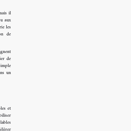
ais il
ou aux
ie les
ion de
agnent
ier de
simple
ans un
les et
iliser
lables
élérer